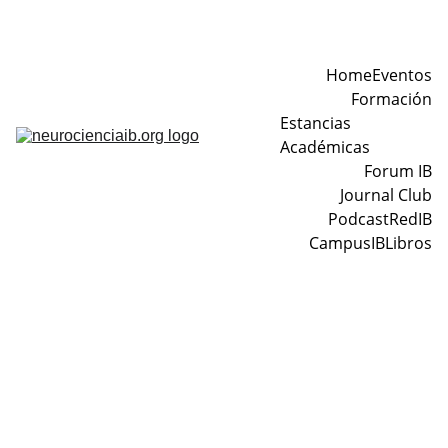
Home
Eventos
Formación
Estancias 
Académicas
Forum IB
Journal Club
Podcast
RedIB
CampusIB
Libros