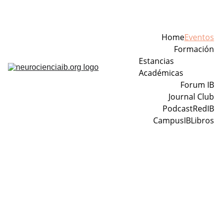
Home
Eventos
Formación
Estancias 
Académicas
Forum IB
Journal Club
Podcast
RedIB
CampusIB
Libros
Eventos