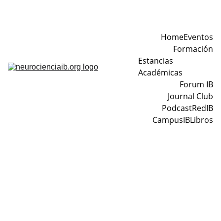
Home
Eventos
Formación
Estancias 
Académicas
Forum IB
Journal Club
Podcast
RedIB
CampusIB
Libros