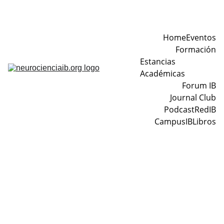
Home
Eventos
Formación
Estancias 
Académicas
Forum IB
Journal Club
Podcast
RedIB
CampusIB
Libros