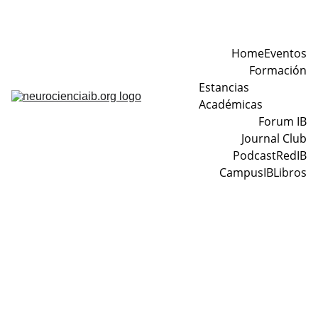
Home
Eventos
Formación
Estancias 
Académicas
Forum IB
Journal Club
Podcast
RedIB
CampusIB
Libros